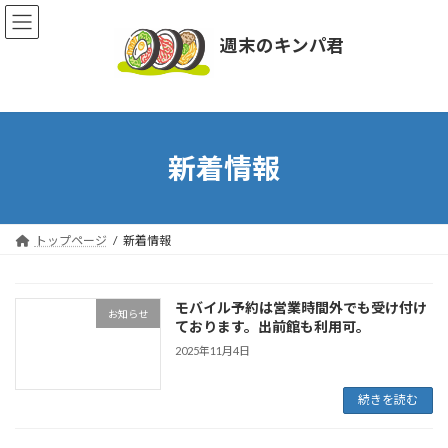
コ
ナ
ン
ビ
週末のキンパ君
テ
ゲ
ン
ー
ツ
シ
へ
ョ
ス
ン
キ
に
新着情報
ッ
移
プ
動
トップページ
新着情報
モバイル予約は営業時間外でも受け付け
お知らせ
ております。出前館も利用可。
2025年11月4日
続きを読む